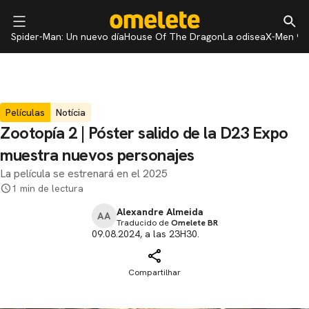
Spider-Man: Un nuevo día
House Of The Dragon
La odisea
X-Men 97
Películas
Notícia
Zootopía 2 | Póster salido de la D23 Expo
muestra nuevos personajes
La película se estrenará en el 2025
1 min de lectura
Alexandre Almeida
AA
Traducido de
Omelete BR
09.08.2024, a las 23H30.
Compartilhar