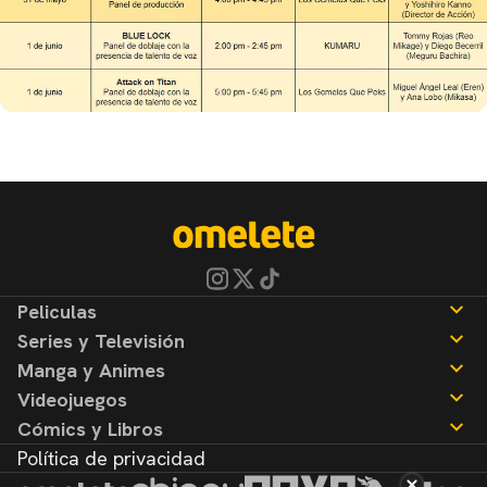
Peliculas
Series y Televisión
Noticias
Manga y Animes
Reseñas
Noticias
Videojuegos
Reseñas
Noticias
Cómics y Libros
Reseñas
Noticias
Política de privacidad
Reseñas
Noticias