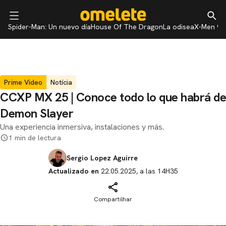
Spider-Man: Un nuevo día
House Of The Dragon
La odisea
X-Men 97
Prime Video
Notícia
CCXP MX 25 | Conoce todo lo que habrá de
Demon Slayer
Una experiencia inmersiva, instalaciones y más.
1 min de lectura
Sergio Lopez Aguirre
Actualizado en
22.05.2025, a las 14H35
Compartilhar