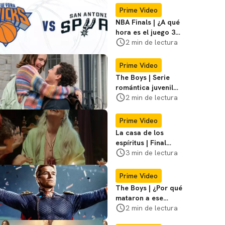
Prime Video
NBA Finals | ¿A qué
hora es el juego 3
entre los Knicks vs
2 min de lectura
Spurs?
Prime Video
The Boys | Serie
romántica juvenil
fue su mayor rival
2 min de lectura
durante temporada
final
Prime Video
La casa de los
espíritus | Final
explicado de la
3 min de lectura
adaptación
Prime Video
The Boys | ¿Por qué
mataron a ese
personaje en el
2 min de lectura
episodio 5?