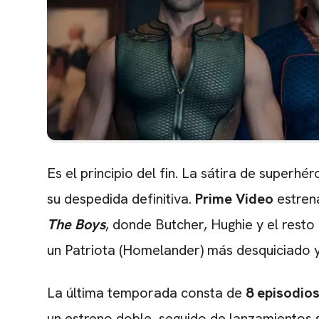
Es el principio del fin. La sátira de superhé
su despedida definitiva.
Prime Video
estren
The Boys
, donde Butcher, Hughie y el resto 
un Patriota (Homelander) más desquiciado 
La última temporada consta de
8 episodio
un estreno doble, seguido de lanzamientos 