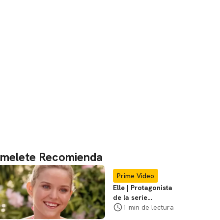
melete Recomienda
Prime Video
Elle | Protagonista
de la serie
audicionó en bikini
1 min de lectura
rosa, ve el video