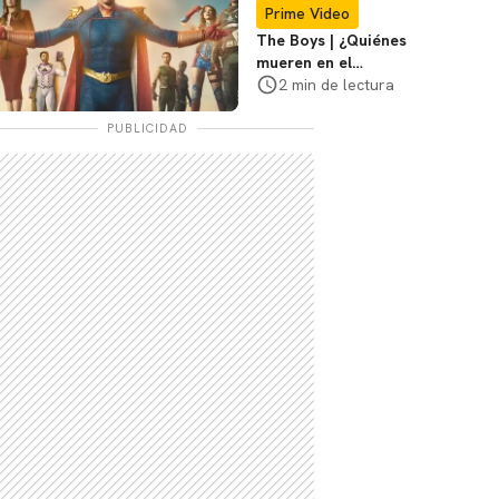
Responden
Prime Video
The Boys | ¿Quiénes
mueren en el
episodio 5 de la
2 min de lectura
temporada 5?
PUBLICIDAD