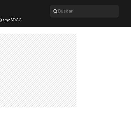
lígamo
SDCC