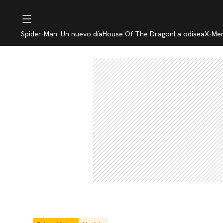
Spider-Man: Un nuevo día
House Of The Dragon
La odisea
X-Me