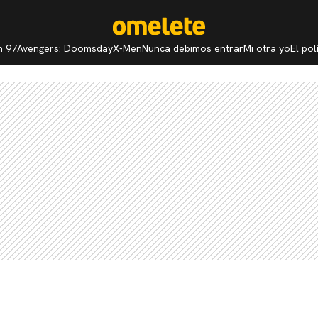
n 97
Avengers: Doomsday
X-Men
Nunca debimos entrar
Mi otra yo
El po