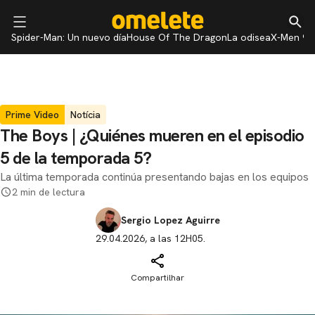
Spider-Man: Un nuevo día
House Of The Dragon
La odisea
X-Men 97
Prime Video
Notícia
The Boys | ¿Quiénes mueren en el episodio
5 de la temporada 5?
La última temporada continúa presentando bajas en los equipos
2 min de lectura
Sergio Lopez Aguirre
29.04.2026, a las 12H05.
Compartilhar