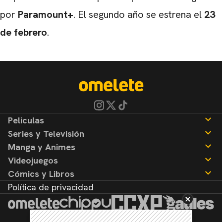
por
Paramount+
. El segundo año se estrena el
23
de febrero
.
Peliculas
Series y Televisión
Noticias
Manga y Animes
Reseñas
Noticias
Videojuegos
Reseñas
Noticias
Cómics y Libros
Reseñas
Noticias
Política de privacidad
Reseñas
Noticias
Reseñas