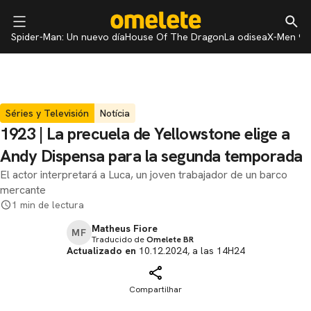
Spider-Man: Un nuevo día
House Of The Dragon
La odisea
X-Men 97
Séries y Televisión
Notícia
1923 | La precuela de Yellowstone elige a
Andy Dispensa para la segunda temporada
El actor interpretará a Luca, un joven trabajador de un barco
mercante
1 min de lectura
Matheus Fiore
MF
Traducido de
Omelete BR
Actualizado en
10.12.2024, a las 14H24
Compartilhar