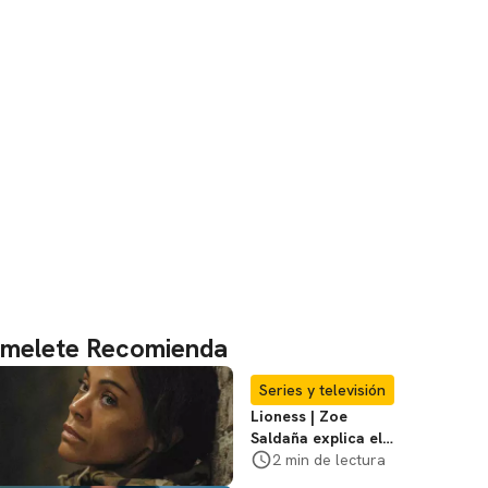
melete Recomienda
Series y televisión
Lioness | Zoe
Saldaña explica el
violento secuestro
2 min de lectura
de Joe en la