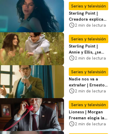
temporada 3
Series y televisión
Sterling Point |
Creadora explica
momentos clave del
2 min de lectura
final de la serie
Series y televisión
Sterling Point |
Annie y Ellis, ¿se
quedan juntos o
2 min de lectura
terminan al final?
Series y televisión
Nadie nos va a
extrañar | Ernesto
Laguardia habla
2 min de lectura
sobre la temporada
2
Series y televisión
Lioness | Morgan
Freeman elogia la
escritura de Taylor
2 min de lectura
Sheridan: "Él tiene