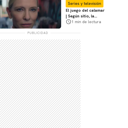
coraje"
Series y televisión
El juego del calamar
| Según sitio, la
versión de David
1 min de lectura
Fincher ya no
debería suceder
PUBLICIDAD