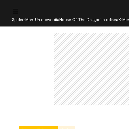
Spider-Man: Un nuevo día
House Of The Dragon
La odisea
X-Me