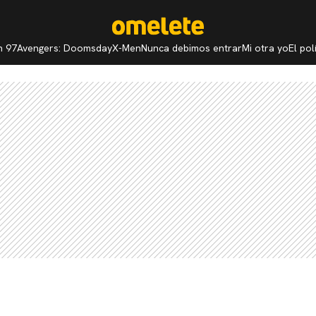
n 97
Avengers: Doomsday
X-Men
Nunca debimos entrar
Mi otra yo
El po