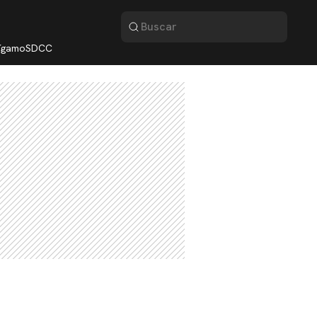
lígamo
SDCC