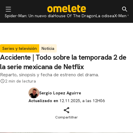
Spider-Man: Un nuevo día
House Of The Dragon
La odisea
X-Men 97
Series y televisión
Notícia
Accidente | Todo sobre la temporada 2 de
la serie mexicana de Netflix
Reparto, sinopsis y fecha de estreno del drama.
2 min de lectura
Sergio Lopez Aguirre
Actualizado en
12.11.2025, a las 12H06
Compartilhar