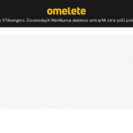
n 97
Avengers: Doomsday
X-Men
Nunca debimos entrar
Mi otra yo
El po