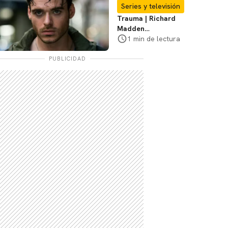
Te explicamos
Series y televisión
Trauma | Richard
Madden
protagonizará serie
1 min de lectura
de Prime Video
PUBLICIDAD