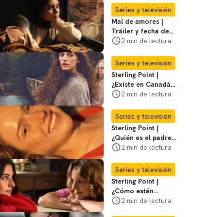
Series y televisión
Mal de amores |
Tráiler y fecha de
estreno de la nueva
2 min de lectura
serie mexicana
Series y televisión
Sterling Point |
¿Existe en Canadá
la isla de la que
2 min de lectura
habla la serie?
Entérate
Series y televisión
Sterling Point |
¿Quién es el padre
biológico de
2 min de lectura
Ramona? Te
decimos
Series y televisión
Sterling Point |
¿Cómo están
conectados Annie,
2 min de lectura
Ramona y Steven?