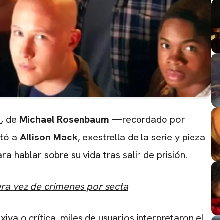
u
, de
Michael Rosenbaum
—recordado por
itó a
Allison Mack
, exestrella de la serie y pieza
ara hablar sobre su vida tras salir de prisión.
era vez de crímenes por secta
va o crítica, miles de usuarios interpretaron el