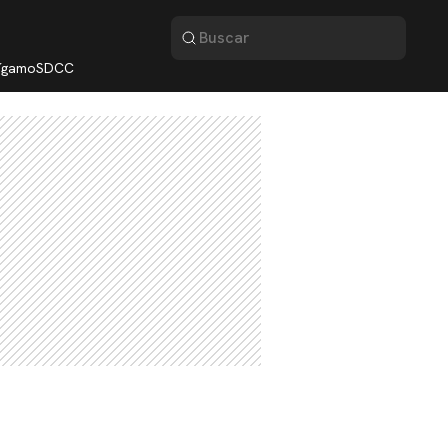
lígamo
SDCC