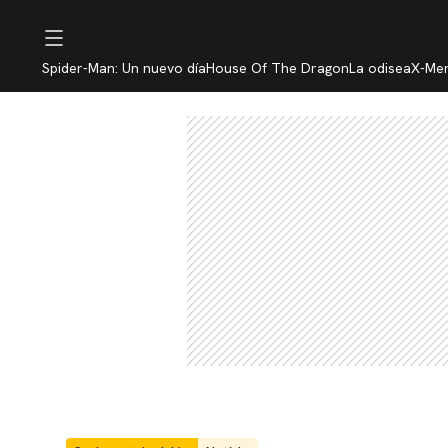
Spider-Man: Un nuevo día
House Of The Dragon
La odisea
X-Me