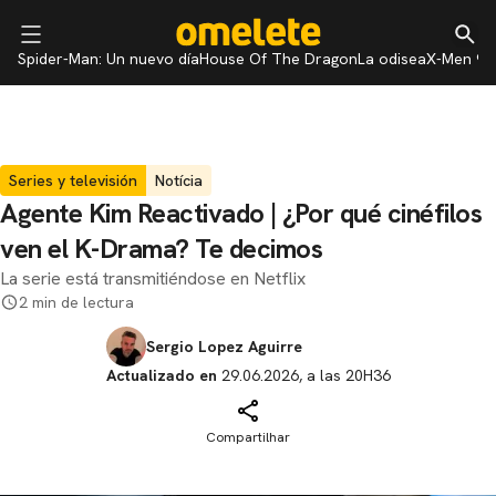
Spider-Man: Un nuevo día
House Of The Dragon
La odisea
X-Men 97
Series y televisión
Notícia
Agente Kim Reactivado | ¿Por qué cinéfilos
ven el K-Drama? Te decimos
La serie está transmitiéndose en Netflix
2 min de lectura
Sergio Lopez Aguirre
Actualizado en
29.06.2026, a las 20H36
Compartilhar