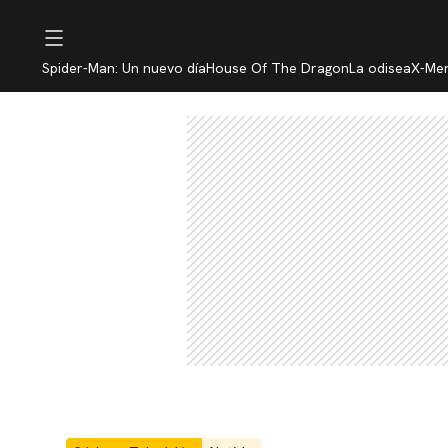
Spider-Man: Un nuevo día
House Of The Dragon
La odisea
X-Me