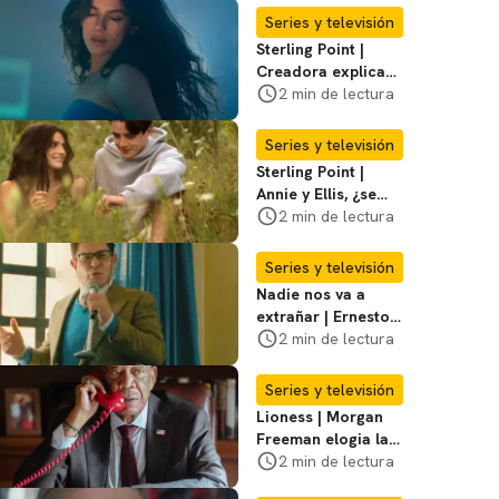
temporada 3
Series y televisión
Sterling Point |
Creadora explica
momentos clave del
2 min de lectura
final de la serie
Series y televisión
Sterling Point |
Annie y Ellis, ¿se
quedan juntos o
2 min de lectura
terminan al final?
Series y televisión
Nadie nos va a
extrañar | Ernesto
Laguardia habla
2 min de lectura
sobre la temporada
2
Series y televisión
Lioness | Morgan
Freeman elogia la
escritura de Taylor
2 min de lectura
Sheridan: "Él tiene