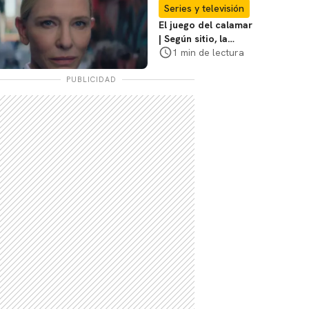
coraje"
Series y televisión
El juego del calamar
| Según sitio, la
versión de David
1 min de lectura
Fincher ya no
debería suceder
PUBLICIDAD