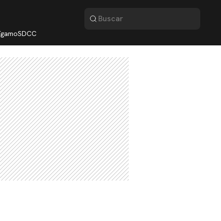
lígamo
SDCC