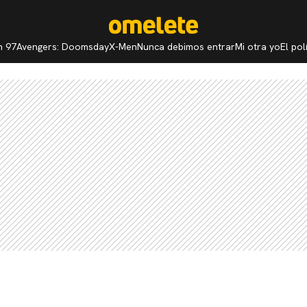
n 97
Avengers: Doomsday
X-Men
Nunca debimos entrar
Mi otra yo
El po