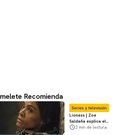
melete Recomienda
Series y televisión
Lioness | Zoe
Saldaña explica el
violento secuestro
2 min de lectura
de Joe en la