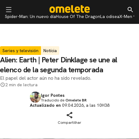
Spider-Man: Un nuevo día
House Of The Dragon
La odisea
X-Men 97
Series y televisión
Notícia
Alien: Earth | Peter Dinklage se une al
elenco de la segunda temporada
El papel del actor aún no ha sido revelado.
2 min de lectura
Igor Pontes
Traducido de
Omelete BR
Actualizado en
09.04.2026, a las 10H38
Compartilhar