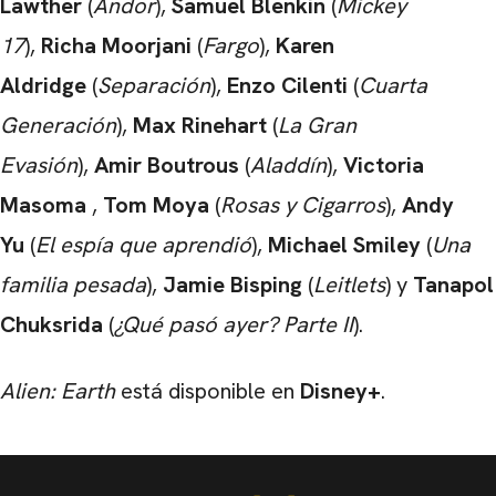
Lawther
(
Andor
),
Samuel Blenkin
(
Mickey
17
),
Richa Moorjani
(
Fargo
),
Karen
Aldridge
(
Separación
),
Enzo Cilenti
(
Cuarta
Generación
),
Max Rinehart
(
La Gran
Evasión
),
Amir Boutrous
(
Aladdín
),
Victoria
Masoma
,
Tom Moya
(
Rosas y Cigarros
),
Andy
Yu
(
El espía que aprendió
),
Michael Smiley
(
Una
familia pesada
),
Jamie Bisping
(
Leitlets
) y
Tanapol
Chuksrida
(
¿Qué pasó ayer? Parte II
).
Alien: Earth
está disponible en
Disney+
.