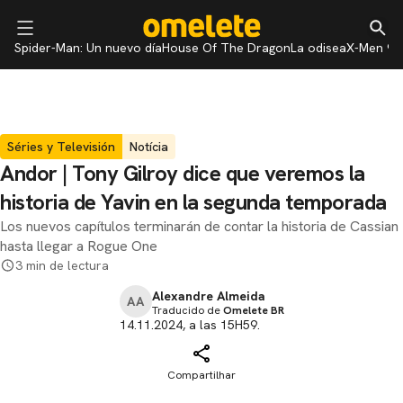
Spider-Man: Un nuevo día
House Of The Dragon
La odisea
X-Men 97
Séries y Televisión
Notícia
Andor | Tony Gilroy dice que veremos la
historia de Yavin en la segunda temporada
Los nuevos capítulos terminarán de contar la historia de Cassian
hasta llegar a Rogue One
3 min de lectura
Alexandre Almeida
AA
Traducido de
Omelete BR
14.11.2024, a las 15H59.
Compartilhar