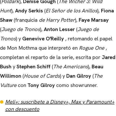
(
Poldark
),
Denise Gough
(
The Wicher 3: Wild
Hunt
),
Andy Serkis
(
El Señor de los Anillos
),
Fiona
Shaw
(franquicia
de Harry Potter
),
Faye
Marsay
(
Juego de Tronos
),
Anton Lesser
(
Juego de
Tronos
) y
Genevive O'Reilly
, retomando el papel
de Mon Mothma que interpretó en
Rogue One
,
completan el reparto de la serie, escrita por
Jared
Bush
y
Stephen Schiff
(
The Americans
),
Beau
Willimon
(
House of Cards
) y
Dan Gilroy
(
The
Vulture
con
Tony Gilroy
como showrunner.
Meli+: suscríbete a Disney+, Max y Paramount+
con descuento