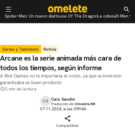
Spider-Man: Un nuevo día
House Of The Dragon
La odisea
X-Men 97
Séries y Televisión
Notícia
Arcane es la serie animada más cara de
todos los tiempos, según informe
A Riot Games no le importaría el costo, ya que la inversión
garantizaba un buen producto
2 min de lectura
Caio Sandin
CS
Traducido de
Omelete BR
07.11.2024, a las 09H46.
Compartilhar