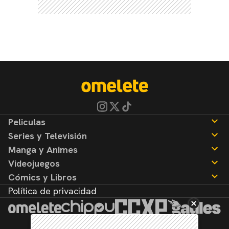
Peliculas
Series y Televisión
Noticias
Manga y Animes
Reseñas
Noticias
Videojuegos
Reseñas
Noticias
Cómics y Libros
Reseñas
Noticias
Política de privacidad
Reseñas
Noticias
Reseñas