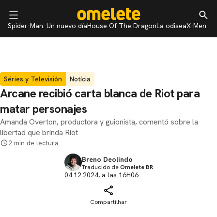
Spider-Man: Un nuevo día
House Of The Dragon
La odisea
X-Men 97
Séries y Televisión
Notícia
Arcane recibió carta blanca de Riot para
matar personajes
Amanda Overton, productora y guionista, comentó sobre la
libertad que brinda Riot
2 min de lectura
Breno Deolindo
Traducido de
Omelete BR
04.12.2024, a las 16H06.
Compartilhar