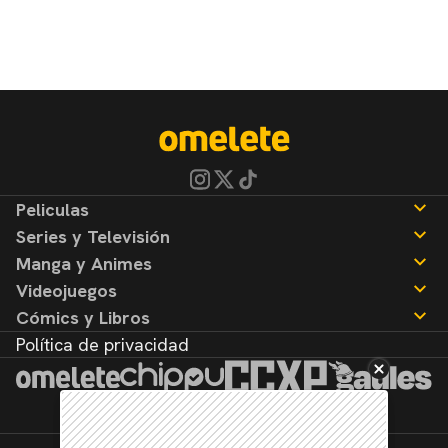
Peliculas
Series y Televisión
Noticias
Manga y Animes
Reseñas
Noticias
Videojuegos
Reseñas
Noticias
Cómics y Libros
Reseñas
Noticias
Política de privacidad
Reseñas
Noticias
Reseñas