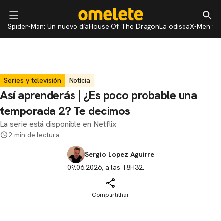
Spider-Man: Un nuevo día
House Of The Dragon
La odisea
X-Men 97
Series y televisión
Notícia
Así aprenderás | ¿Es poco probable una
temporada 2? Te decimos
La serie está disponible en Netflix
2 min de lectura
Sergio Lopez Aguirre
09.06.2026, a las 18H32.
Compartilhar