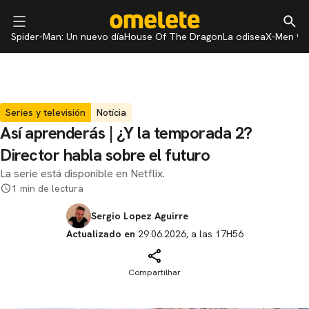
Spider-Man: Un nuevo día
House Of The Dragon
La odisea
X-Men 97
Series y televisión
Notícia
Así aprenderás | ¿Y la temporada 2?
Director habla sobre el futuro
La serie está disponible en Netflix.
1 min de lectura
Sergio Lopez Aguirre
Actualizado en
29.06.2026, a las 17H56
Compartilhar