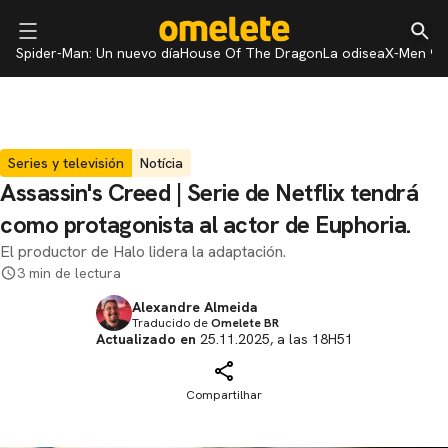
Spider-Man: Un nuevo día
House Of The Dragon
La odisea
X-Men 97
Series y televisión
Notícia
Assassin's Creed | Serie de Netflix tendrá
como protagonista al actor de Euphoria.
El productor de Halo lidera la adaptación.
3 min de lectura
Alexandre Almeida
Traducido de
Omelete BR
Actualizado en
25.11.2025, a las 18H51
Compartilhar