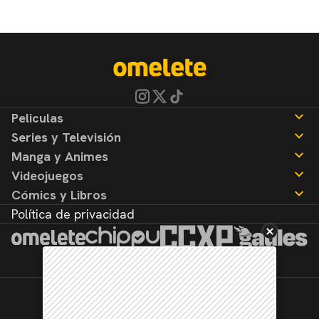
Peliculas
Series y Televisión
Noticias
Manga y Animes
Reseñas
Noticias
Videojuegos
Reseñas
Noticias
Cómics y Libros
Reseñas
Noticias
Política de privacidad
Reseñas
Noticias
Reseñas
©2026. Todos los derechos reservados.