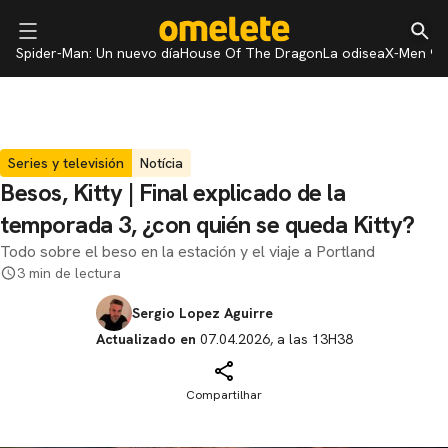
Spider-Man: Un nuevo día
House Of The Dragon
La odisea
X-Men 97
Series y televisión
Notícia
Besos, Kitty | Final explicado de la
temporada 3, ¿con quién se queda Kitty?
Todo sobre el beso en la estación y el viaje a Portland
3 min de lectura
Sergio Lopez Aguirre
Actualizado en
07.04.2026, a las 13H38
Compartilhar