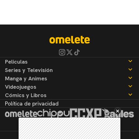
Peliculas
Series y Televisión
Noticias
Manga y Animes
Reseñas
Noticias
Videojuegos
Reseñas
Noticias
Cómics y Libros
Reseñas
Noticias
Política de privacidad
Reseñas
Noticias
Reseñas