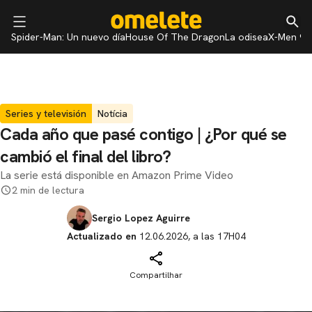
Spider-Man: Un nuevo día
House Of The Dragon
La odisea
X-Men 97
Series y televisión
Notícia
Cada año que pasé contigo | ¿Por qué se
cambió el final del libro?
La serie está disponible en Amazon Prime Video
2 min de lectura
Sergio Lopez Aguirre
Actualizado en
12.06.2026, a las 17H04
Compartilhar