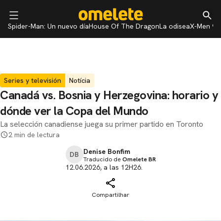
Spider-Man: Un nuevo día
House Of The Dragon
La odisea
X-Men 97
Series y televisión
Notícia
Canadá vs. Bosnia y Herzegovina: horario y
dónde ver la Copa del Mundo
La selección canadiense juega su primer partido en Toronto
2 min de lectura
Denise Bonfim
DB
Traducido de
Omelete BR
12.06.2026, a las 12H26.
Compartilhar