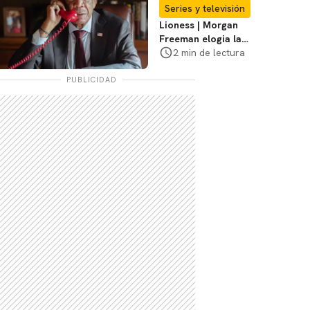
2
Series y televisión
Lioness | Morgan
Freeman elogia la
escritura de Taylor
2 min de lectura
Sheridan: "Él tiene
coraje"
PUBLICIDAD