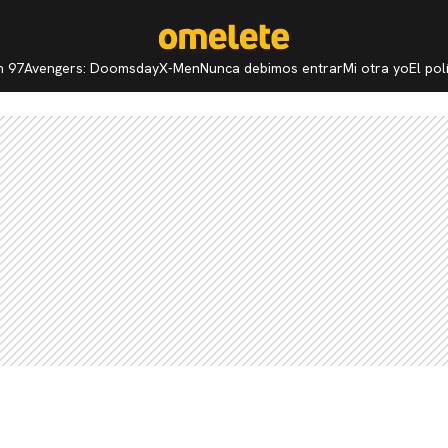
n 97
Avengers: Doomsday
X-Men
Nunca debimos entrar
Mi otra yo
El po