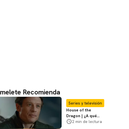
melete Recomienda
Series y televisión
House of the
Dragon | ¿A qué
hora estrena el
2 min de lectura
episodio 8, final de