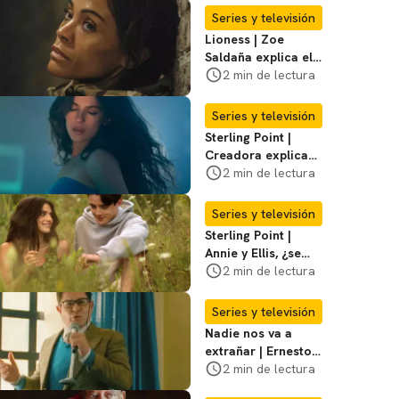
temporada?
Series y televisión
Lioness | Zoe
Saldaña explica el
violento secuestro
2 min de lectura
de Joe en la
temporada 3
Series y televisión
Sterling Point |
Creadora explica
momentos clave del
2 min de lectura
final de la serie
Series y televisión
Sterling Point |
Annie y Ellis, ¿se
quedan juntos o
2 min de lectura
terminan al final?
Series y televisión
Nadie nos va a
extrañar | Ernesto
Laguardia habla
2 min de lectura
sobre la temporada