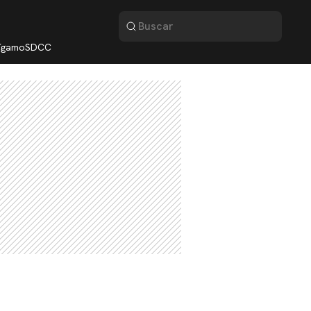
lígamo
SDCC