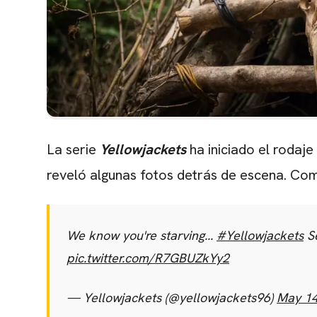
La serie
Yellowjackets
ha iniciado el rodaj
reveló algunas fotos detrás de escena. Com
We know you're starving...
#Yellowjackets
Se
pic.twitter.com/R7GBUZkYy2
— Yellowjackets (@yellowjackets96)
May 14