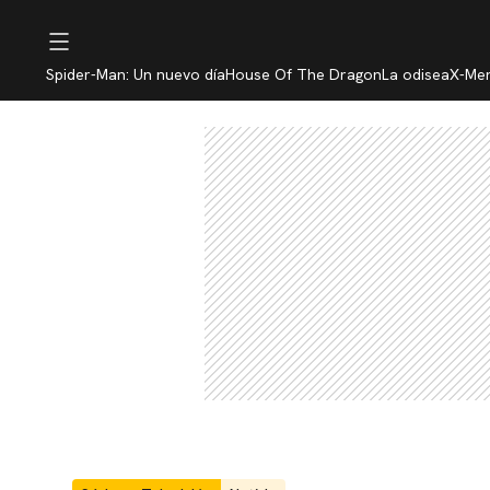
Spider-Man: Un nuevo día
House Of The Dragon
La odisea
X-Me