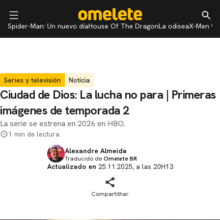
Spider-Man: Un nuevo día
House Of The Dragon
La odisea
X-Men 97
Series y televisión
Notícia
Ciudad de Dios: La lucha no para | Primeras
imágenes de temporada 2
La serie se estrena en 2026 en HBO.
1 min de lectura
Alexandre Almeida
Traducido de
Omelete BR
Actualizado en
25.11.2025, a las 20H13
Compartilhar