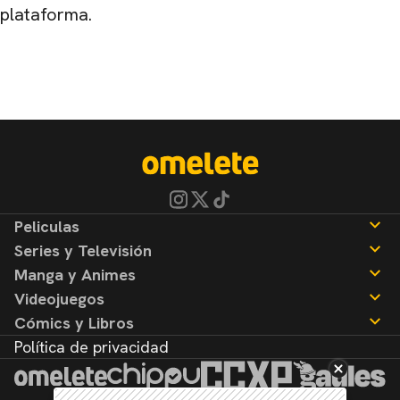
plataforma.
Peliculas
Series y Televisión
Noticias
Manga y Animes
Reseñas
Noticias
Videojuegos
Reseñas
Noticias
Cómics y Libros
Reseñas
Noticias
Política de privacidad
Reseñas
Noticias
Reseñas