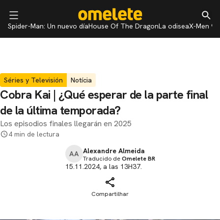
Spider-Man: Un nuevo día
House Of The Dragon
La odisea
X-Men 97
Séries y Televisión
Notícia
Cobra Kai | ¿Qué esperar de la parte final
de la última temporada?
Los episodios finales llegarán en 2025
4 min de lectura
Alexandre Almeida
AA
Traducido de
Omelete BR
15.11.2024, a las 13H37.
Compartilhar