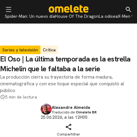
Spider-Man: Un nuevo día
House Of The Dragon
La odisea
X-Men 97
Series y televisión
Crítica
El Oso | La última temporada es la estrella
Michelin que le faltaba a la serie
La producción cierra su trayectoria de forma madura,
cinematográfica y con ese toque especial que conquistó al
público
5 min de lectura
Alexandre Almeida
Traducido de
Omelete BR
25.06.2026, a las 12H00.
Compartilhar