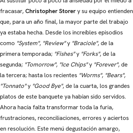
Al sustituir poco a poco la ansiedad por el miedo a
fracasar,
Christopher Storer
y su equipo entienden
que, para un año final, la mayor parte del trabajo
ya estaba hecha. Desde los increíbles episodios
como
"System"
,
"Review"
y
"Braciole"
, de la
primera temporada;
"Fishes"
y
"Forks"
, de la
segunda;
"Tomorrow"
,
"Ice Chips"
y
"Forever"
, de
la tercera; hasta los recientes
"Worms"
,
"Bears"
,
"Tonnato"
y
"Good Bye"
, de la cuarta, los grandes
CARREGANDO PUBLICIDADE
platos de este banquete ya habían sido servidos.
Ahora hacía falta transformar toda la furia,
frustraciones, reconciliaciones, errores y aciertos
en resolución. Este menú degustación amargo,