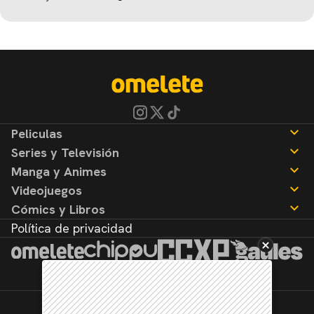
Peliculas
Series y Televisión
Noticias
Manga y Animes
Reseñas
Noticias
Videojuegos
Reseñas
Noticias
Cómics y Libros
Reseñas
Noticias
Política de privacidad
Reseñas
Noticias
Reseñas
©2026. Todos los derechos reservados.