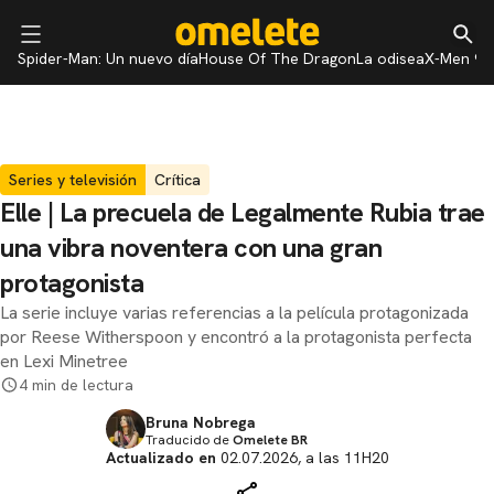
Spider-Man: Un nuevo día
House Of The Dragon
La odisea
X-Men 97
Series y televisión
Crítica
Elle | La precuela de Legalmente Rubia trae
una vibra noventera con una gran
protagonista
La serie incluye varias referencias a la película protagonizada
por Reese Witherspoon y encontró a la protagonista perfecta
en Lexi Minetree
4 min de lectura
Bruna Nobrega
Traducido de
Omelete BR
Actualizado en
02.07.2026, a las 11H20