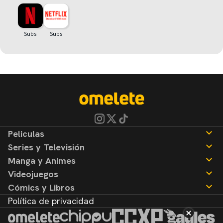
Peliculas
Series y Televisión
Noticias
Manga y Animes
Reseñas
Noticias
Videojuegos
Reseñas
Noticias
Cómics y Libros
Reseñas
Noticias
Política de privacidad
Reseñas
Noticias
Reseñas