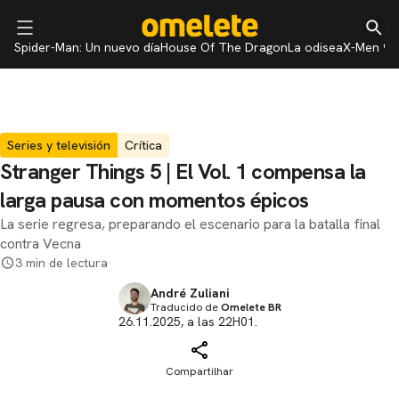
Spider-Man: Un nuevo día
House Of The Dragon
La odisea
X-Men 97
Series y televisión
Crítica
Stranger Things 5 ​​| El Vol. 1 compensa la
larga pausa con momentos épicos
La serie regresa, preparando el escenario para la batalla final
contra Vecna
3 min de lectura
André Zuliani
Traducido de
Omelete BR
26.11.2025, a las 22H01.
Compartilhar