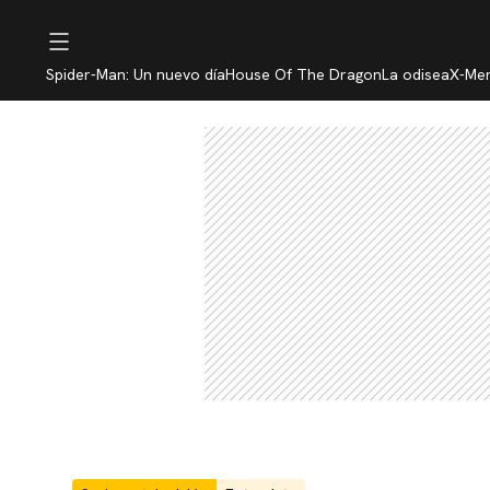
Spider-Man: Un nuevo día
House Of The Dragon
La odisea
X-Me