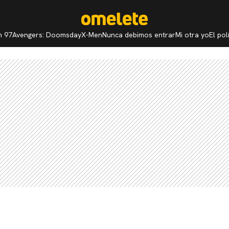
n 97
Avengers: Doomsday
X-Men
Nunca debimos entrar
Mi otra yo
El po