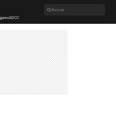
lígamo
SDCC