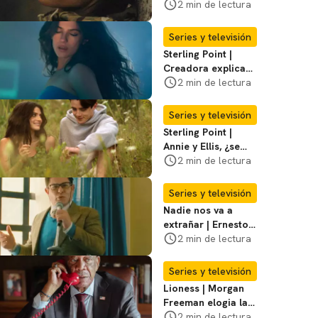
violento secuestro
2 min de lectura
de Joe en la
temporada 3
Series y televisión
Sterling Point |
Creadora explica
momentos clave del
2 min de lectura
final de la serie
Series y televisión
Sterling Point |
Annie y Ellis, ¿se
quedan juntos o
2 min de lectura
terminan al final?
Series y televisión
Nadie nos va a
extrañar | Ernesto
Laguardia habla
2 min de lectura
sobre la temporada
2
Series y televisión
Lioness | Morgan
Freeman elogia la
escritura de Taylor
2 min de lectura