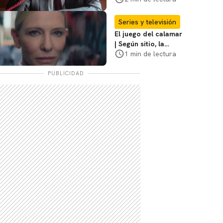
Sheridan: "Él tiene
coraje"
Series y televisión
El juego del calamar
| Según sitio, la
versión de David
1 min de lectura
Fincher ya no
debería suceder
PUBLICIDAD