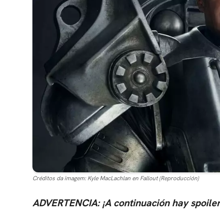
Créditos da imagem:
Kyle MacLachlan en Fallout (Reproducción)
ADVERTENCIA: ¡A continuación hay spoilers