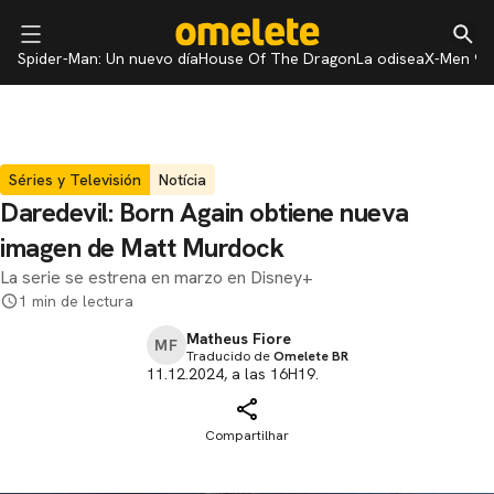
Spider-Man: Un nuevo día
House Of The Dragon
La odisea
X-Men 97
Séries y Televisión
Notícia
Daredevil: Born Again obtiene nueva
imagen de Matt Murdock
La serie se estrena en marzo en Disney+
1 min de lectura
Matheus Fiore
MF
Traducido de
Omelete BR
11.12.2024, a las 16H19.
Compartilhar