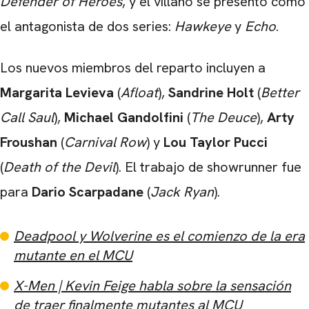
Defender of Heroes
, y el villano se presentó como
el antagonista de dos series:
Hawkeye
y
Echo
.
Los nuevos miembros del reparto incluyen a
Margarita Levieva
(
Afloat
),
Sandrine Holt
(
Better
Call Saul
),
Michael Gandolfini
(
The Deuce
),
Arty
Froushan
(
Carnival Row
) y
Lou Taylor Pucci
(
Death of the Devil
). El trabajo de showrunner fue
para
Dario Scarpadane
(
Jack Ryan
).
Deadpool y Wolverine es el comienzo de la era
mutante en el MCU
X-Men | Kevin Feige habla sobre la sensación
de traer finalmente mutantes al MCU