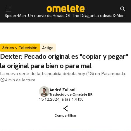
Spider-Man: Un nuevo día
House Of The Dragon
La odisea
X-Men 97
Séries y Televisión
Artigo
Dexter: Pecado original es "copiar y pegar"
la original para bien o para mal
La nueva serie de la franquicia debuta hoy (13) en Paramount+
4 min de lectura
André Zuliani
Traducido de
Omelete BR
13.12.2024, a las 17H30.
Compartilhar