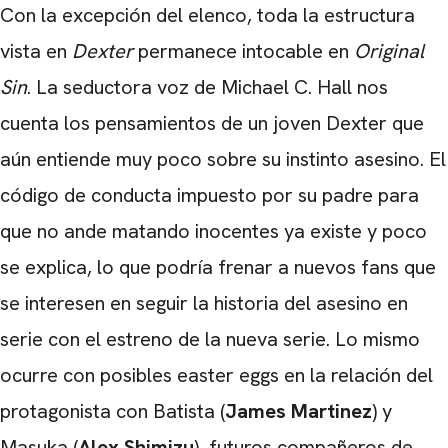
Con la excepción del elenco, toda la estructura
vista en
Dexter
permanece intocable en
Original
Sin
. La seductora voz de Michael C. Hall nos
cuenta los pensamientos de un joven Dexter que
aún entiende muy poco sobre su instinto asesino. El
CARREGANDO PUBLICIDADE
código de conducta impuesto por su padre para
que no ande matando inocentes ya existe y poco
se explica, lo que podría frenar a nuevos fans que
se interesen en seguir la historia del asesino en
serie con el estreno de la nueva serie. Lo mismo
ocurre con posibles easter eggs en la relación del
protagonista con Batista (
James Martinez
) y
Masuka (
Alex Shimizu
), futuros compañeros de