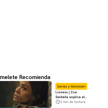
melete Recomienda
Series y televisión
Lioness | Zoe
Saldaña explica el
violento secuestro
2 min de lectura
de Joe en la