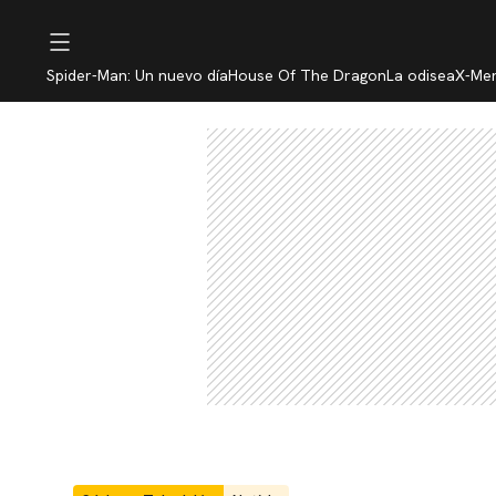
Spider-Man: Un nuevo día
House Of The Dragon
La odisea
X-Me