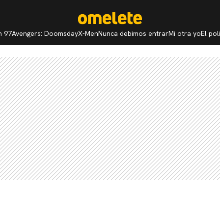
n 97
Avengers: Doomsday
X-Men
Nunca debimos entrar
Mi otra yo
El po