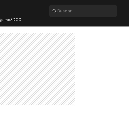
lígamo
SDCC