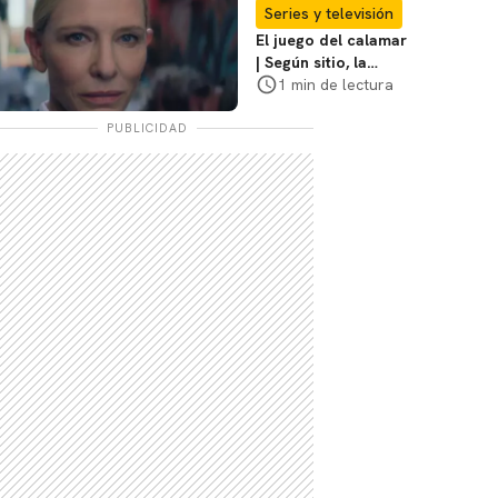
coraje"
Series y televisión
El juego del calamar
| Según sitio, la
versión de David
1 min de lectura
Fincher ya no
debería suceder
PUBLICIDAD