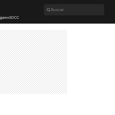
lígamo
SDCC