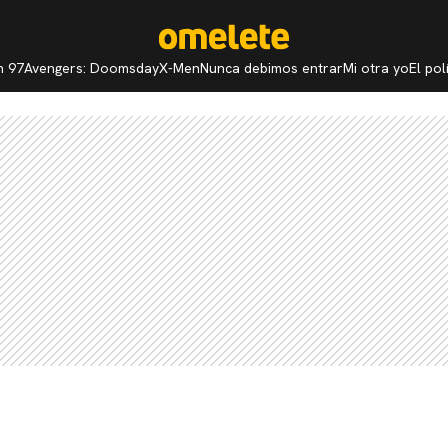
n 97
Avengers: Doomsday
X-Men
Nunca debimos entrar
Mi otra yo
El po