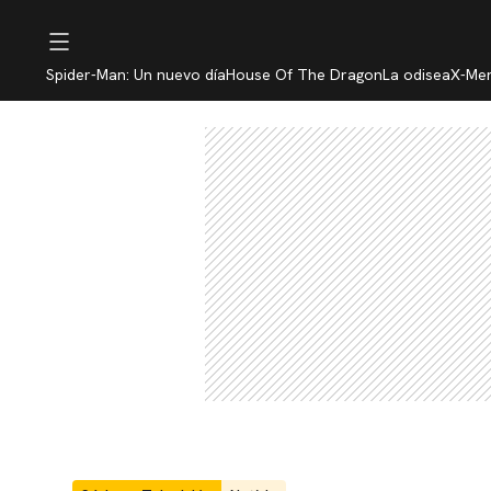
Spider-Man: Un nuevo día
House Of The Dragon
La odisea
X-Me