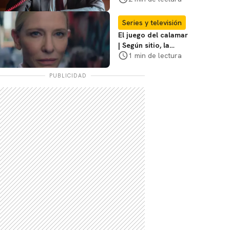
Sheridan: "Él tiene
coraje"
Series y televisión
El juego del calamar
| Según sitio, la
versión de David
1 min de lectura
Fincher ya no
debería suceder
PUBLICIDAD