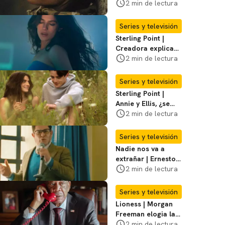
violento secuestro
2 min de lectura
de Joe en la
temporada 3
Series y televisión
Sterling Point |
Creadora explica
momentos clave del
2 min de lectura
final de la serie
Series y televisión
Sterling Point |
Annie y Ellis, ¿se
quedan juntos o
2 min de lectura
terminan al final?
Series y televisión
Nadie nos va a
extrañar | Ernesto
Laguardia habla
2 min de lectura
sobre la temporada
2
Series y televisión
Lioness | Morgan
Freeman elogia la
escritura de Taylor
2 min de lectura