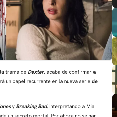
 la trama de
Dexter
,
acaba de confirmar
a
drá un papel recurrente en la nueva serie
de
Jones
y
Breaking Bad
,
interpretando a Mia
nde un secreto mortal. Por ahora no se han