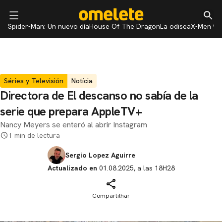
Spider-Man: Un nuevo día
House Of The Dragon
La odisea
X-Men 97
Séries y Televisión
Notícia
Directora de El descanso no sabía de la
serie que prepara AppleTV+
Nancy Meyers se enteró al abrir Instagram
1 min de lectura
Sergio Lopez Aguirre
Actualizado en
01.08.2025, a las 18H28
Compartilhar