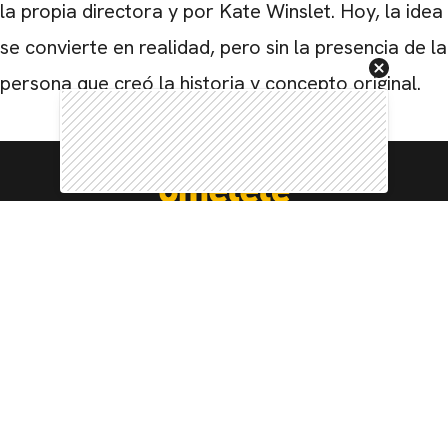
la propia directora y por Kate Winslet. Hoy, la idea
se convierte en realidad, pero sin la presencia de la
persona que creó la historia y concepto original.
Peliculas
Series y Televisión
Noticias
Manga y Animes
Reseñas
Noticias
Videojuegos
Reseñas
Noticias
Cómics y Libros
Reseñas
Noticias
Política de privacidad
Reseñas
Noticias
Reseñas