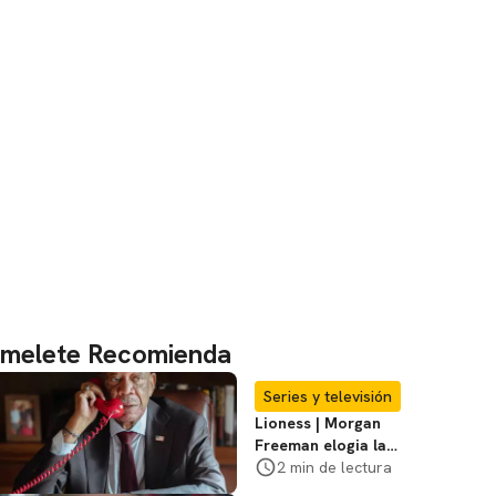
melete Recomienda
Series y televisión
Lioness | Morgan
Freeman elogia la
escritura de Taylor
2 min de lectura
Sheridan: "Él tiene