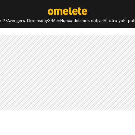
n 97
Avengers: Doomsday
X-Men
Nunca debimos entrar
Mi otra yo
El po