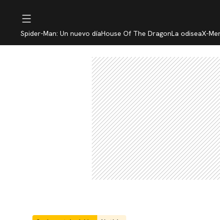
Spider-Man: Un nuevo día
House Of The Dragon
La odisea
X-Me