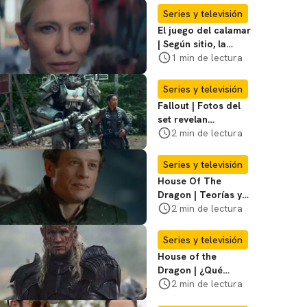
coraje"
Series y televisión
El juego del calamar
| Según sitio, la
versión de David
1 min de lectura
Fincher ya no
debería suceder
Series y televisión
Fallout | Fotos del
set revelan
escenario
2 min de lectura
importante para la
Hermandad del
Series y televisión
Acero
House Of The
Dragon | Teorías y
cuándo es el
2 min de lectura
episodio de final de
temporada
Series y televisión
House of the
Dragon | ¿Qué
pasará en el último
2 min de lectura
episodio de la