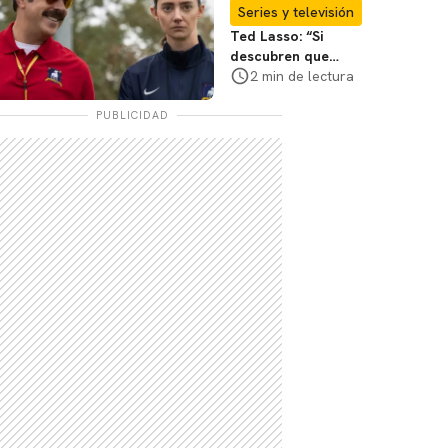
temporada 3? Te
Series y televisión
decimos
Ted Lasso: “Si
descubren que
existe el futbol
2 min de lectura
femenino, estará
bien”,
PUBLICIDAD