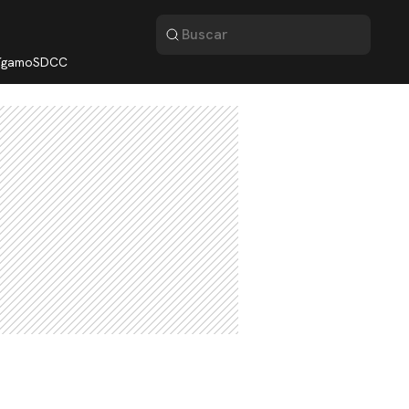
lígamo
SDCC