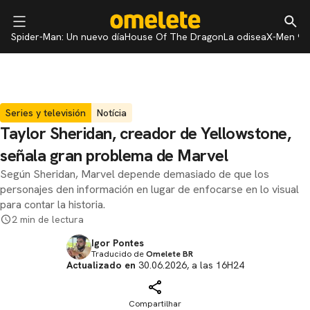
Spider-Man: Un nuevo día
House Of The Dragon
La odisea
X-Men 97
Series y televisión
Notícia
Taylor Sheridan, creador de Yellowstone,
señala gran problema de Marvel
Según Sheridan, Marvel depende demasiado de que los
personajes den información en lugar de enfocarse en lo visual
para contar la historia.
2 min de lectura
Igor Pontes
Traducido de
Omelete BR
Actualizado en
30.06.2026, a las 16H24
Compartilhar