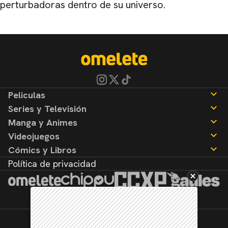
perturbadoras dentro de su universo.
Peliculas
Series y Televisión
Noticias
Manga y Animes
Reseñas
Noticias
Videojuegos
Reseñas
Noticias
Cómics y Libros
Reseñas
Noticias
Política de privacidad
Reseñas
Noticias
Reseñas
©2026. Todos los derechos reservados.