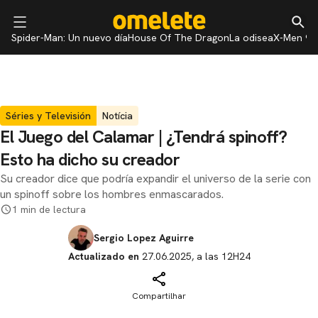
Spider-Man: Un nuevo día
House Of The Dragon
La odisea
X-Men 97
Séries y Televisión
Notícia
El Juego del Calamar | ¿Tendrá spinoff?
Esto ha dicho su creador
Su creador dice que podría expandir el universo de la serie con
un spinoff sobre los hombres enmascarados.
1 min de lectura
Sergio Lopez Aguirre
Actualizado en
27.06.2025, a las 12H24
Compartilhar