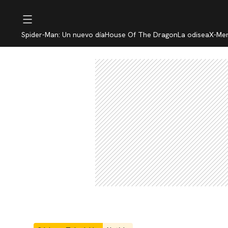
Spider-Man: Un nuevo día
House Of The Dragon
La odisea
X-Me