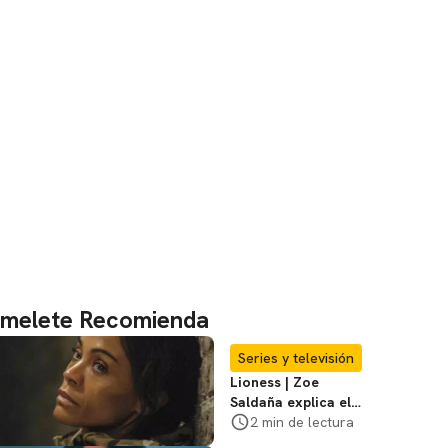
melete Recomienda
Series y televisión
Lioness | Zoe
Saldaña explica el
violento secuestro
2 min de lectura
de Joe en la