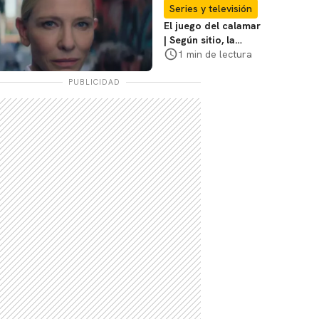
coraje"
Series y televisión
El juego del calamar
| Según sitio, la
versión de David
1 min de lectura
Fincher ya no
debería suceder
PUBLICIDAD