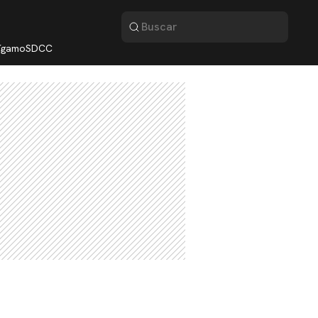
lígamo
SDCC