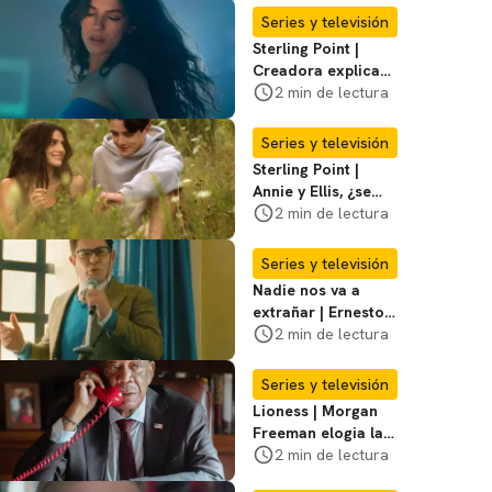
temporada 3
Series y televisión
Sterling Point |
Creadora explica
momentos clave del
2 min de lectura
final de la serie
Series y televisión
Sterling Point |
Annie y Ellis, ¿se
quedan juntos o
2 min de lectura
terminan al final?
Series y televisión
Nadie nos va a
extrañar | Ernesto
Laguardia habla
2 min de lectura
sobre la temporada
2
Series y televisión
Lioness | Morgan
Freeman elogia la
escritura de Taylor
2 min de lectura
Sheridan: "Él tiene