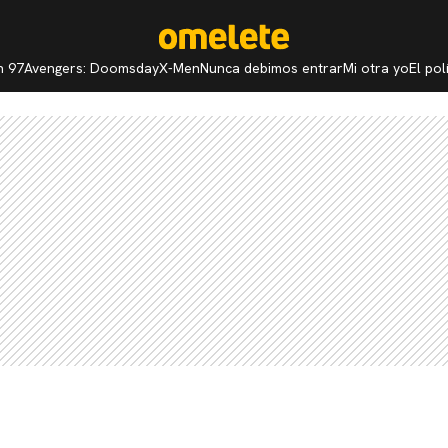
n 97
Avengers: Doomsday
X-Men
Nunca debimos entrar
Mi otra yo
El po