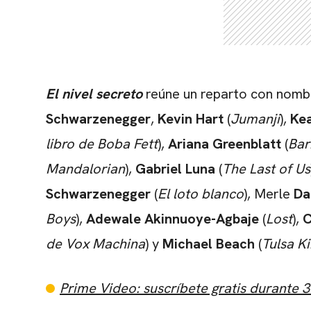
El nivel secreto
reúne un reparto con nombr
Schwarzenegger
,
Kevin Hart
(
Jumanji
),
Ke
libro de Boba Fett
),
Ariana Greenblatt
(
Bar
Mandalorian
),
Gabriel Luna
(
The Last of Us
Schwarzenegger
(
El loto blanco
), Merle
Da
Boys
),
Adewale Akinnuoye-Agbaje
(
Lost
),
C
de Vox Machina
) y
Michael Beach
(
Tulsa K
Prime Video: suscríbete gratis durante 3