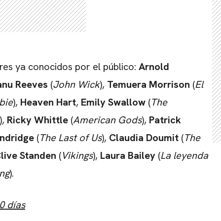
es ya conocidos por el público:
Arnold
anu Reeves
(
John Wick
),
Temuera Morrison
(
El
bie
),
Heaven Hart
,
Emily Swallow
(
The
),
Ricky Whittle
(
American Gods
),
Patrick
ndridge
(
The Last of Us
),
Claudia Doumit
(
The
live Standen
(
Vikings
),
Laura Bailey
(
La leyenda
ing
).
0 días