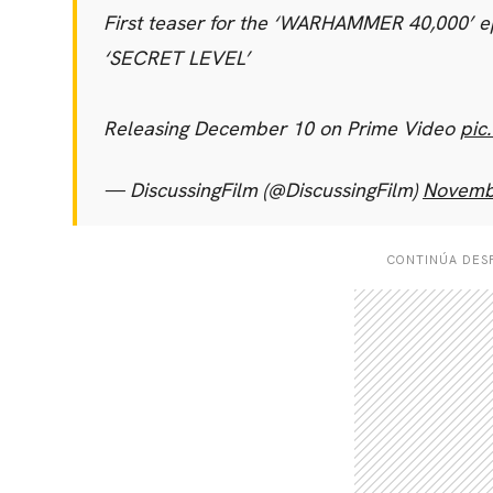
First teaser for the ‘WARHAMMER 40,000’ ep
‘SECRET LEVEL’
Releasing December 10 on Prime Video
pic
— DiscussingFilm (@DiscussingFilm)
Novemb
CONTINÚA DESP