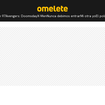
n 97
Avengers: Doomsday
X-Men
Nunca debimos entrar
Mi otra yo
El po