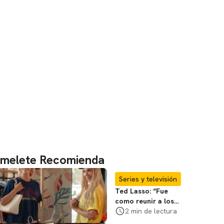
melete Recomienda
Series y televisión
Ted Lasso: “Fue
como reunir a los
Vengadores”, dice
2 min de lectura
el elenco sobre el