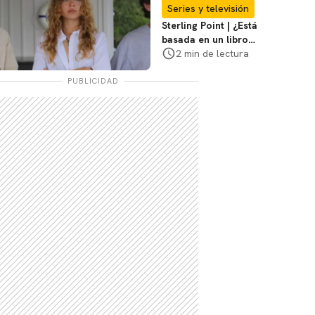
Navarro?
Series y televisión
Sterling Point | ¿Está
basada en un libro o
en una historia
2 min de lectura
real?
PUBLICIDAD