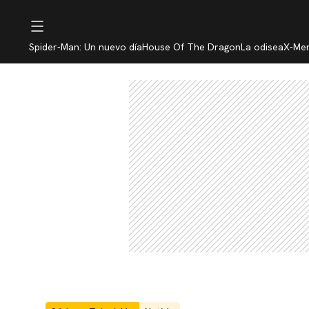
Spider-Man: Un nuevo día
House Of The Dragon
La odisea
X-Me