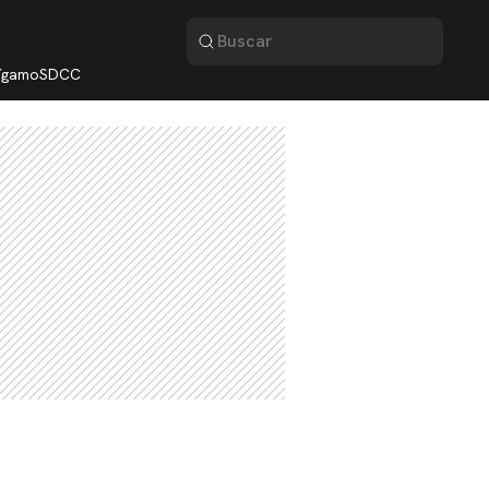
lígamo
SDCC