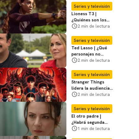
regreso para la 4ª
Series y televisión
temporada
Lioness T3 |
¿Quiénes son los
hombres que
2 min de lectura
atacaron a Joe en
su casa?
Series y televisión
Ted Lasso | ¿Qué
personajes no
regresan en la
2 min de lectura
temporada 4? Te
contamos
Series y televisión
Stranger Things
lidera la audiencia
del primer semestre
2 min de lectura
del año en series
Series y televisión
El otro padre |
¿Habrá segunda
temporada de la
1 min de lectura
serie de Silvia