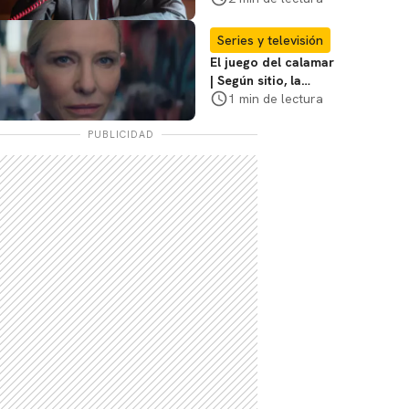
Sheridan: "Él tiene
coraje"
Series y televisión
El juego del calamar
| Según sitio, la
versión de David
1 min de lectura
Fincher ya no
debería suceder
PUBLICIDAD