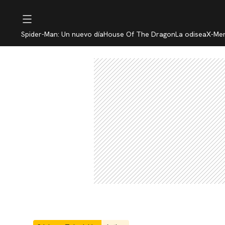
Spider-Man: Un nuevo día
House Of The Dragon
La odisea
X-Me