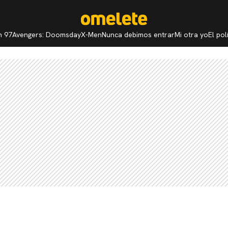
n 97
Avengers: Doomsday
X-Men
Nunca debimos entrar
Mi otra yo
El po