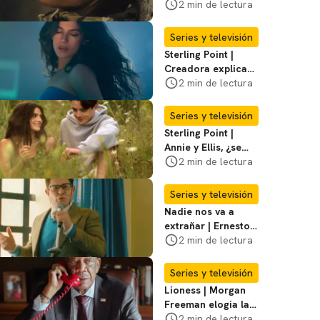
violento secuestro
2 min de lectura
de Joe en la
temporada 3
Series y televisión
Sterling Point |
Creadora explica
momentos clave del
2 min de lectura
final de la serie
Series y televisión
Sterling Point |
Annie y Ellis, ¿se
quedan juntos o
2 min de lectura
terminan al final?
Series y televisión
Nadie nos va a
extrañar | Ernesto
Laguardia habla
2 min de lectura
sobre la temporada
2
Series y televisión
Lioness | Morgan
Freeman elogia la
escritura de Taylor
2 min de lectura