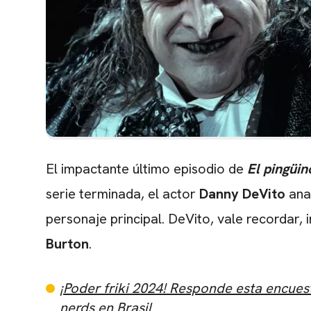
El impactante último episodio de
El pingüin
serie terminada, el actor
Danny DeVito
anal
personaje principal. DeVito, vale recordar, 
Burton
.
¡Poder friki 2024! Responde esta encues
nerds en Brasil