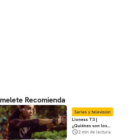
melete Recomienda
Series y televisión
Lioness T3 |
¿Quiénes son los
hombres que
2 min de lectura
atacaron a Joe en