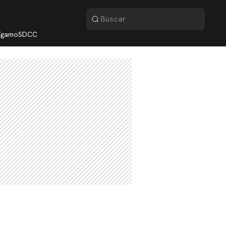
lígamo
SDCC