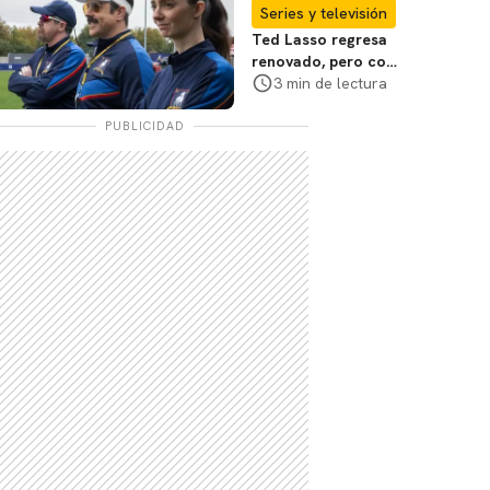
Series y televisión
Ted Lasso regresa
renovado, pero con
la misma ternura en
3 min de lectura
la temporada 4
PUBLICIDAD