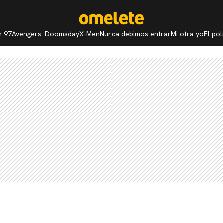
n 97
Avengers: Doomsday
X-Men
Nunca debimos entrar
Mi otra yo
El po