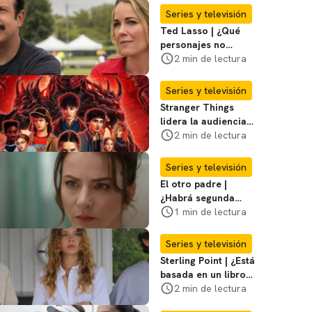
su casa?
Series y televisión
Ted Lasso | ¿Qué
personajes no
regresan en la
2 min de lectura
temporada 4? Te
contamos
Series y televisión
Stranger Things
lidera la audiencia
del primer semestre
2 min de lectura
del año en series
Series y televisión
El otro padre |
¿Habrá segunda
temporada de la
1 min de lectura
serie de Silvia
Navarro?
Series y televisión
Sterling Point | ¿Está
basada en un libro o
en una historia
2 min de lectura
real?