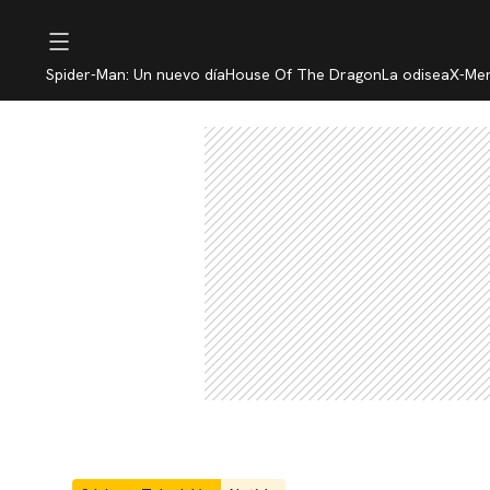
Spider-Man: Un nuevo día
House Of The Dragon
La odisea
X-Me