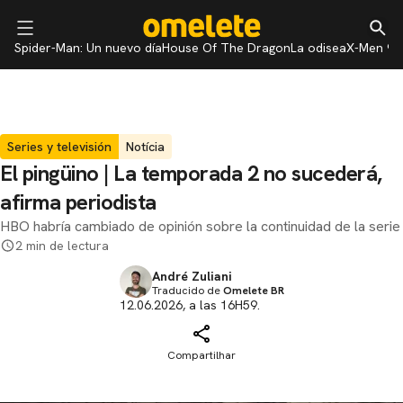
Spider-Man: Un nuevo día
House Of The Dragon
La odisea
X-Men 97
Series y televisión
Notícia
El pingüino | La temporada 2 no sucederá,
afirma periodista
HBO habría cambiado de opinión sobre la continuidad de la serie
2 min de lectura
André Zuliani
Traducido de
Omelete BR
12.06.2026, a las 16H59.
Compartilhar