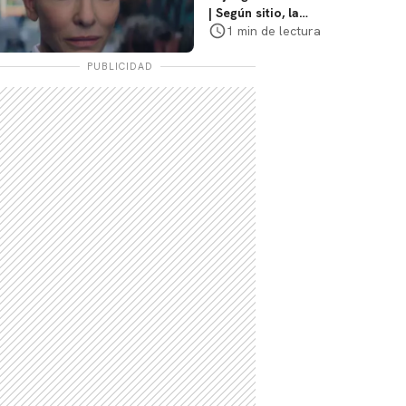
| Según sitio, la
versión de David
1 min de lectura
Fincher ya no
debería suceder
PUBLICIDAD