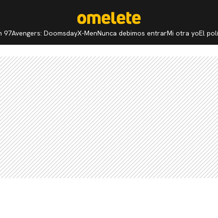
n 97
Avengers: Doomsday
X-Men
Nunca debimos entrar
Mi otra yo
El po