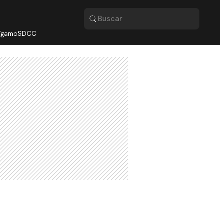
lígamo
SDCC