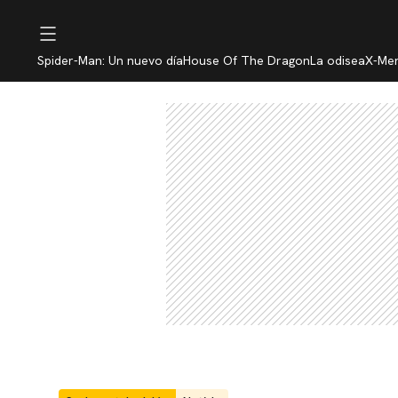
Spider-Man: Un nuevo día
House Of The Dragon
La odisea
X-Me