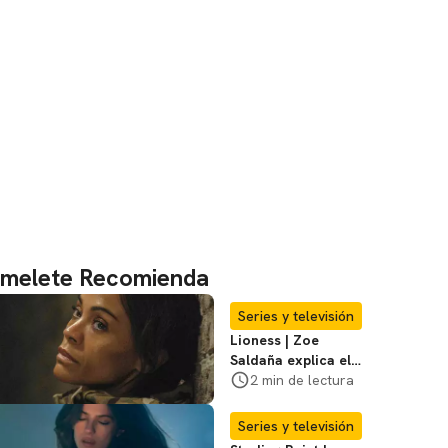
melete Recomienda
Series y televisión
Lioness | Zoe
Saldaña explica el
violento secuestro
2 min de lectura
de Joe en la
temporada 3
Series y televisión