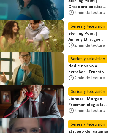
Sterling Point |
Creadora explica
momentos clave del
2 min de lectura
final de la serie
Series y televisión
Sterling Point |
Annie y Ellis, ¿se
quedan juntos o
2 min de lectura
terminan al final?
Series y televisión
Nadie nos va a
extrañar | Ernesto
Laguardia habla
2 min de lectura
sobre la temporada
2
Series y televisión
Lioness | Morgan
Freeman elogia la
escritura de Taylor
2 min de lectura
Sheridan: "Él tiene
coraje"
Series y televisión
El juego del calamar