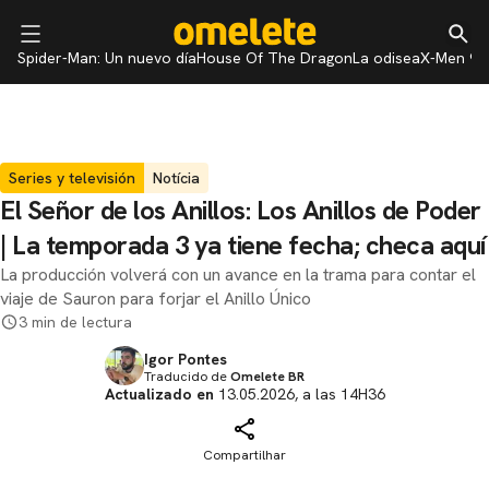
Spider-Man: Un nuevo día
House Of The Dragon
La odisea
X-Men 97
Series y televisión
Notícia
El Señor de los Anillos: Los Anillos de Poder
| La temporada 3 ya tiene fecha; checa aquí
La producción volverá con un avance en la trama para contar el
viaje de Sauron para forjar el Anillo Único
3 min de lectura
Igor Pontes
Traducido de
Omelete BR
Actualizado en
13.05.2026, a las 14H36
Compartilhar