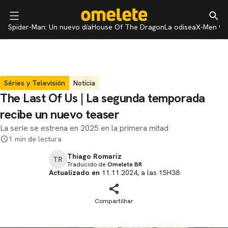
Spider-Man: Un nuevo día
House Of The Dragon
La odisea
X-Men 97
Séries y Televisión
Notícia
The Last Of Us | La segunda temporada
recibe un nuevo teaser
La serie se estrena en 2025 en la primera mitad
1 min de lectura
Thiago Romariz
TR
Traducido de
Omelete BR
Actualizado en
11.11.2024, a las 15H38
Compartilhar