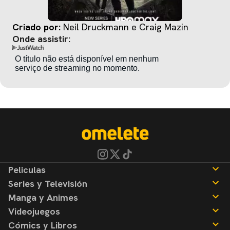
Criado por:
Neil Druckmann e Craig Mazin
Onde assistir:
Peliculas
Series y Televisión
Noticias
Manga y Animes
Reseñas
Noticias
Videojuegos
Reseñas
Noticias
Cómics y Libros
Reseñas