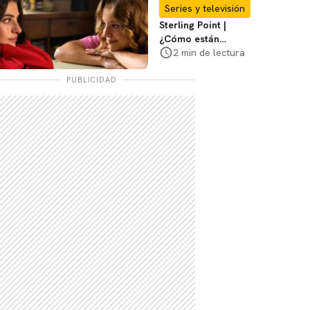
decimos
Series y televisión
Sterling Point |
¿Cómo están
conectados Annie,
2 min de lectura
Ramona y Steven?
Te explicamos
PUBLICIDAD