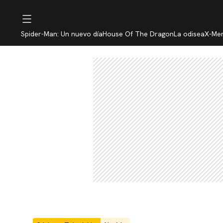
Spider-Man: Un nuevo día
House Of The Dragon
La odisea
X-Me