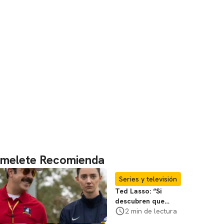
melete Recomienda
Series y televisión
Ted Lasso: “Si
descubren que
existe el futbol
2 min de lectura
femenino, estará