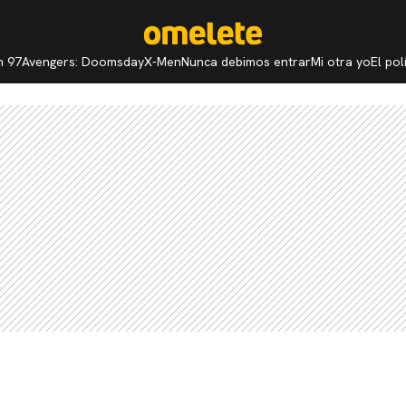
n 97
Avengers: Doomsday
X-Men
Nunca debimos entrar
Mi otra yo
El po