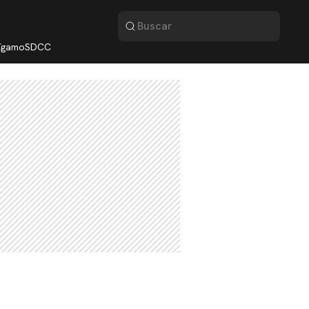
lígamo
SDCC