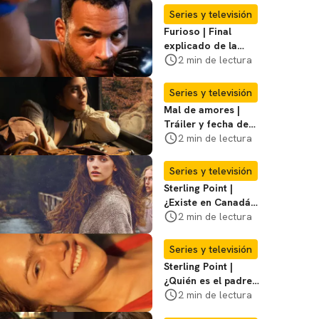
bien”,
Series y televisión
Furioso | Final
explicado de la
serie brasileña de
2 min de lectura
Netflix
Series y televisión
Mal de amores |
Tráiler y fecha de
estreno de la nueva
2 min de lectura
serie mexicana
Series y televisión
Sterling Point |
¿Existe en Canadá
la isla de la que
2 min de lectura
habla la serie?
Entérate
Series y televisión
Sterling Point |
¿Quién es el padre
biológico de
2 min de lectura
Ramona? Te