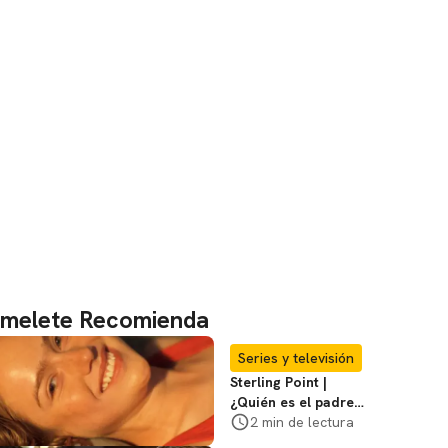
melete Recomienda
Series y televisión
Sterling Point |
¿Quién es el padre
biológico de
2 min de lectura
Ramona? Te