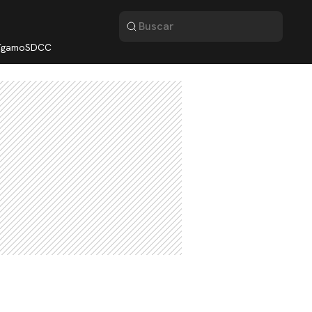
lígamo
SDCC