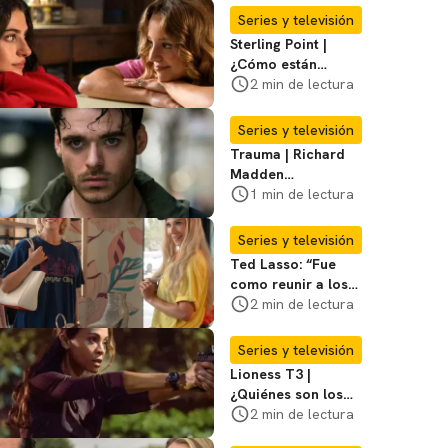
decimos
Series y televisión
Sterling Point |
¿Cómo están
conectados Annie,
2 min de lectura
Ramona y Steven?
Te explicamos
Series y televisión
Trauma | Richard
Madden
protagonizará serie
1 min de lectura
de Prime Video
Series y televisión
Ted Lasso: “Fue
como reunir a los
Vengadores”, dice
2 min de lectura
el elenco sobre el
regreso para la 4ª
Series y televisión
temporada
Lioness T3 |
¿Quiénes son los
hombres que
2 min de lectura
atacaron a Joe en