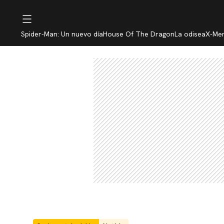
Spider-Man: Un nuevo día
House Of The Dragon
La odisea
X-Me