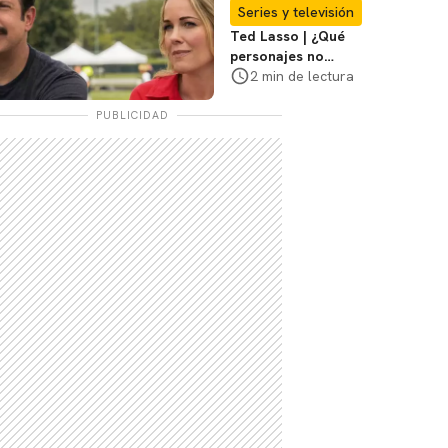
su casa?
Series y televisión
Ted Lasso | ¿Qué
personajes no
regresan en la
2 min de lectura
temporada 4? Te
contamos
PUBLICIDAD