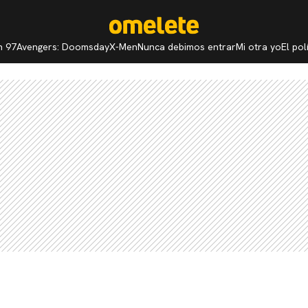
n 97
Avengers: Doomsday
X-Men
Nunca debimos entrar
Mi otra yo
El po