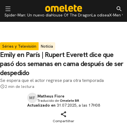
Spider-Man: Un nuevo día
House Of The Dragon
La odisea
X-Men 97
Séries y Televisión
Notícia
Emily en París | Rupert Everett dice que
pasó dos semanas en cama después de ser
despedido
Se espera que el actor regrese para otra temporada
2 min de lectura
Matheus Fiore
MF
Traducido de
Omelete BR
Actualizado en
31.07.2025, a las 17H08
Compartilhar