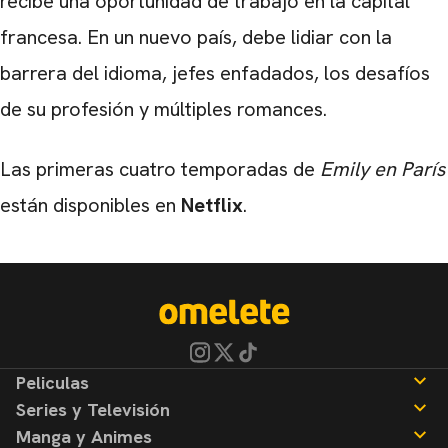
recibe una oportunidad de trabajo en la capital
francesa. En un nuevo país, debe lidiar con la
barrera del idioma, jefes enfadados, los desafíos
de su profesión y múltiples romances.
Las primeras cuatro temporadas de
Emily en París
están disponibles en
Netflix
.
Peliculas
Series y Televisión
Noticias
Manga y Animes
Reseñas