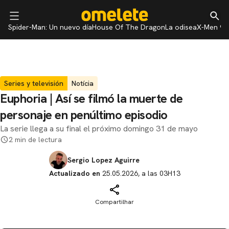
Spider-Man: Un nuevo día
House Of The Dragon
La odisea
X-Men 97
Series y televisión
Notícia
Euphoria | Así se filmó la muerte de
personaje en penúltimo episodio
La serie llega a su final el próximo domingo 31 de mayo
2 min de lectura
Sergio Lopez Aguirre
Actualizado en
25.05.2026, a las 03H13
Compartilhar