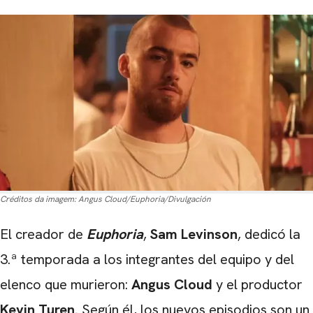
Créditos da imagem:
Angus Cloud/Euphoria/Divulgación
El creador de
Euphoria
,
Sam Levinson
, dedicó la
3.ª temporada a los integrantes del equipo y del
elenco que murieron:
Angus Cloud
y el productor
Kevin Turen
.
Según él, los nuevos episodios son un