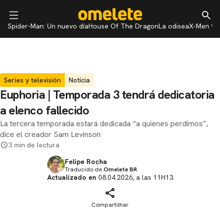
Spider-Man: Un nuevo día
House Of The Dragon
La odisea
X-Men 97
Series y televisión
Notícia
Euphoria | Temporada 3 tendrá dedicatoria
a elenco fallecido
La tercera temporada estará dedicada “a quienes perdimos”,
dice el creador Sam Levinson
3 min de lectura
Felipe Rocha
Traducido de
Omelete BR
Actualizado en
08.04.2026, a las 11H13
Compartilhar