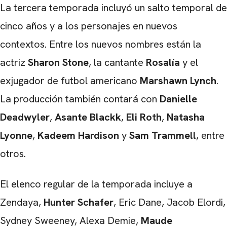
La tercera temporada incluyó un salto temporal de
cinco años y a los personajes en nuevos
contextos. Entre los nuevos nombres están la
CARREGANDO PUBLICIDADE
actriz
Sharon Stone
, la cantante
Rosalía
y el
exjugador de futbol americano
Marshawn Lynch
.
La producción también contará con
Danielle
Deadwyler
,
Asante Blackk
,
Eli Roth
,
Natasha
Lyonne
,
Kadeem Hardison
y
Sam Trammell
, entre
otros.
El elenco regular de la temporada incluye a
Zendaya,
Hunter Schafer
, Eric Dane, Jacob Elordi,
Sydney Sweeney, Alexa Demie,
Maude