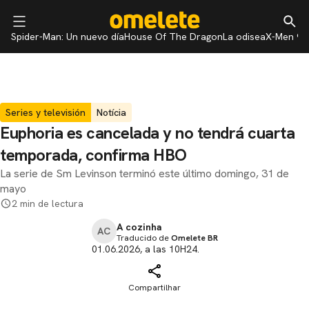
Spider-Man: Un nuevo día
House Of The Dragon
La odisea
X-Men 97
Series y televisión
Notícia
Euphoria es cancelada y no tendrá cuarta
temporada, confirma HBO
La serie de Sm Levinson terminó este último domingo, 31 de
mayo
2 min de lectura
A cozinha
AC
Traducido de
Omelete BR
01.06.2026, a las 10H24.
Compartilhar