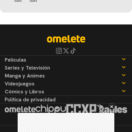
Peliculas
Series y Televisión
Noticias
Manga y Animes
Reseñas
Noticias
Videojuegos
Reseñas
Noticias
Cómics y Libros
Reseñas
Noticias
Política de privacidad
Reseñas
Noticias
Reseñas