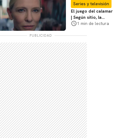
coraje"
Series y televisión
El juego del calamar
| Según sitio, la
versión de David
1 min de lectura
Fincher ya no
debería suceder
PUBLICIDAD