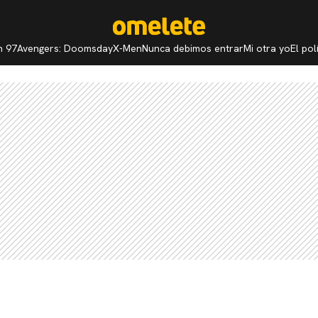
n 97
Avengers: Doomsday
X-Men
Nunca debimos entrar
Mi otra yo
El po