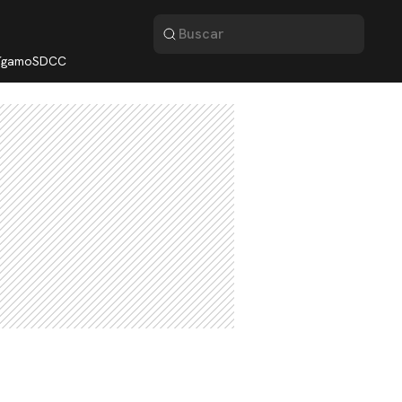
lígamo
SDCC