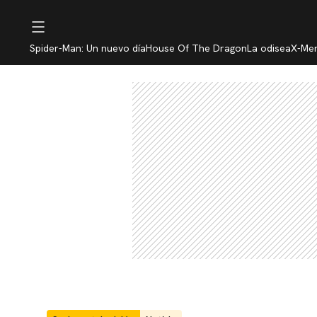
Spider-Man: Un nuevo día
House Of The Dragon
La odisea
X-Me