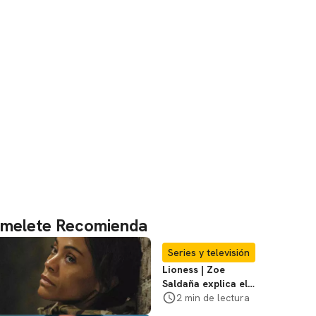
melete Recomienda
Series y televisión
Lioness | Zoe
Saldaña explica el
violento secuestro
2 min de lectura
de Joe en la