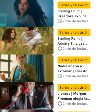
temporada 3
Series y televisión
Sterling Point |
Creadora explica
momentos clave del
2 min de lectura
final de la serie
Series y televisión
Sterling Point |
Annie y Ellis, ¿se
quedan juntos o
2 min de lectura
terminan al final?
Series y televisión
Nadie nos va a
extrañar | Ernesto
Laguardia habla
2 min de lectura
sobre la temporada
2
Series y televisión
Lioness | Morgan
Freeman elogia la
escritura de Taylor
2 min de lectura
Sheridan: "Él tiene